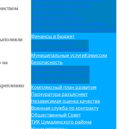
Антимонопольный комплаенс
оинством
Реестр физических лиц
Неформальная занятость
имущественная поддержка субъектов
малого и среднего предпринимательства
Финансы и бюджет
выполняли
Отчет об исполнении
Документы отдела финансов
Муниципальные услуги
Комиссии
Безопасность
о на
Телефоны экстренных служб
Противодействие коррупции
Памятки для населения
укреплению
Комплексный план развития
Прокуратура разъясняет
Независимая оценка качества
Военная служба по контракту
Общественный Совет
ТИК Цумадинского района
Наши ветераны