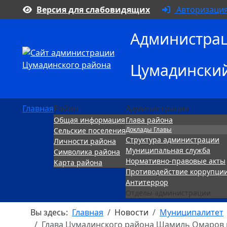
Версия для слабовидящих
Авторизаци
Администра
Цумадински
Главная
Район
Администрация
Общая информация
Глава района
Доклады Главы
Сельские поселения
Структура администрации
Личности района
Муниципальная служба
Символика района
Нормативно-правовые акты
Карта района
Противодействие коррупци
Антитеррор
Отделы администрации
Вы здесь:
Главная
Новости
Муниципалитет
Глава Цумадинского района Шамиль Омаров 