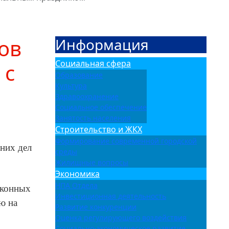
ов
Информация
Социальная сфера
 с
Образование
Культура
Здравоохранение
Социальное обеспечение
Занятость населения
Строительство и ЖКХ
Формирование современной городской
них дел
среды
Жилищные вопросы
Экономика
НПА Отдела
аконных
Инвестиционная деятельность
ю на
Развитие конкуренции
Оценка регулирующего воздействия
Социально-экономическое развитие