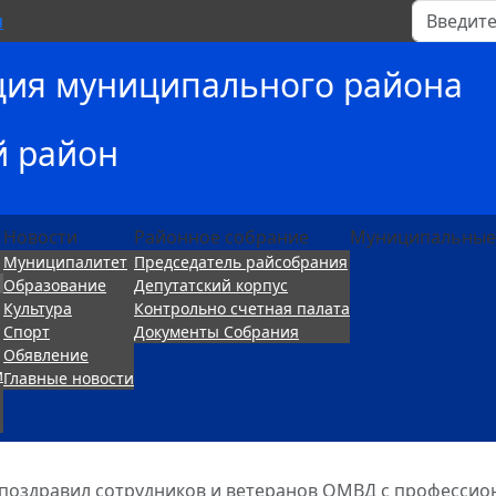
Поиск
я
ция муниципального района
й район
Новости
Районное собрание
Муниципальные
Муниципалитет
Председатель райсобрания
Образование
Депутатский корпус
Культура
Контрольно счетная палата
Спорт
Документы Собрания
Обявление
и
Главные новости
поздравил сотрудников и ветеранов ОМВД с професси