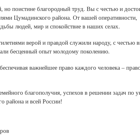
й, но поистине благородный труд. Вы с честью и дост
елями Цумадинского района. От вашей оперативности,
дьбы людей, мир и спокойствие в наших селах.
тилетиями верой и правдой служили народу, с честью 
дали бесценный опыт молодому поколению.
 обеспечивая важнейшее право каждого человека – прав
емейного благополучия, успехов в решении задач по 
о района и всей России!
аров