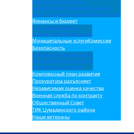
Неформальная занятость
имущественная поддержка субъектов
малого и среднего предпринимательства
Финансы и бюджет
Отчет об исполнении
Документы отдела финансов
Муниципальные услуги
Комиссии
Безопасность
Телефоны экстренных служб
Противодействие коррупции
Памятки для населения
Комплексный план развития
Прокуратура разъясняет
Независимая оценка качества
Военная служба по контракту
Общественный Совет
ТИК Цумадинского района
Наши ветераны