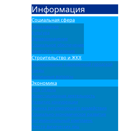
Информация
Социальная сфера
Образование
Культура
Здравоохранение
Социальное обеспечение
Занятость населения
Строительство и ЖКХ
Формирование современной городской
среды
Жилищные вопросы
Экономика
НПА Отдела
Инвестиционная деятельность
Развитие конкуренции
Оценка регулирующего воздействия
Социально-экономическое развитие
Антимонопольный комплаенс
Реестр физических лиц