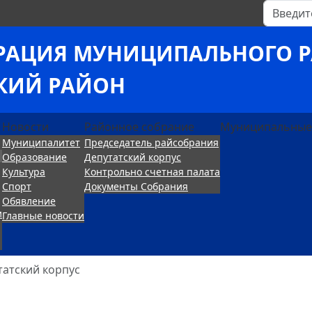
Поиск
РАЦИЯ МУНИЦИПАЛЬНОГО 
КИЙ РАЙОН
Новости
Районное собрание
Муниципальные
Муниципалитет
Председатель райсобрания
Образование
Депутатский корпус
Культура
Контрольно счетная палата
Спорт
Документы Собрания
Обявление
и
Главные новости
татский корпус