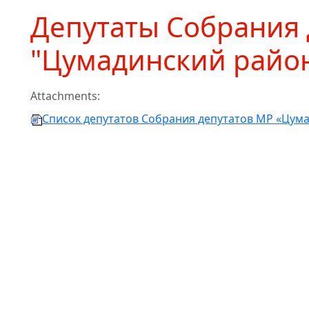
Депутаты Собрания 
"Цумадинский райо
Attachments:
Список депутатов Собрания депутатов МР «Цумад