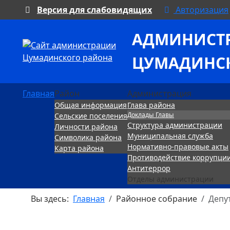
Версия для слабовидящих
Авторизация
АДМИНИСТ
ЦУМАДИНС
Главная
Район
Администрация
Общая информация
Глава района
Доклады Главы
Сельские поселения
Структура администрации
Личности района
Муниципальная служба
Символика района
Нормативно-правовые акты
Карта района
Противодействие коррупци
Антитеррор
Отделы администрации
Вы здесь:
Главная
Районное собрание
Депу