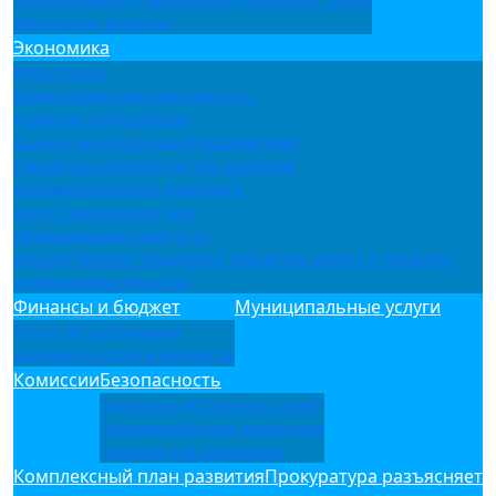
Жилищные вопросы
Экономика
НПА Отдела
Инвестиционная деятельность
Развитие конкуренции
Оценка регулирующего воздействия
Социально-экономическое развитие
Антимонопольный комплаенс
Реестр физических лиц
Неформальная занятость
имущественная поддержка субъектов малого и среднего
предпринимательства
Финансы и бюджет
Муниципальные услуги
Отчет об исполнении
Документы отдела финансов
Комиссии
Безопасность
Телефоны экстренных служб
Противодействие коррупции
Памятки для населения
Комплексный план развития
Прокуратура разъясняет