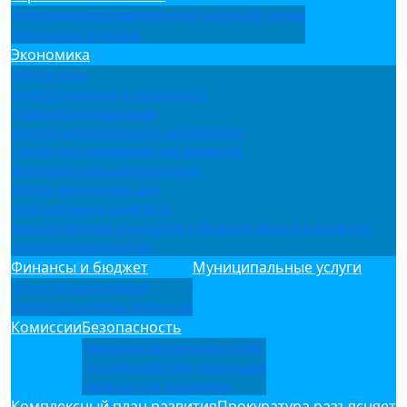
Формирование современной городской среды
Жилищные вопросы
Экономика
НПА Отдела
Инвестиционная деятельность
Развитие конкуренции
Оценка регулирующего воздействия
Социально-экономическое развитие
Антимонопольный комплаенс
Реестр физических лиц
Неформальная занятость
имущественная поддержка субъектов малого и среднего
предпринимательства
Финансы и бюджет
Муниципальные услуги
Отчет об исполнении
Документы отдела финансов
Комиссии
Безопасность
Телефоны экстренных служб
Противодействие коррупции
Памятки для населения
Комплексный план развития
Прокуратура разъясняет