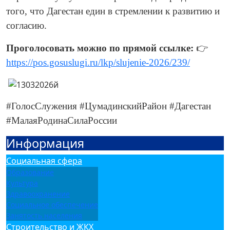
того, что Дагестан един в стремлении к развитию и
согласию.
Проголосовать можно по прямой ссылке:
👉
https://pos.gosuslugi.ru/lkp/slujenie-2026/239/
#ГолосСлужения #ЦумадинскийРайон #Дагестан
#МалаяРодинаСилаРоссии
Информация
Социальная сфера
Образование
Культура
Здравоохранение
Социальное обеспечение
Занятость населения
Строительство и ЖКХ