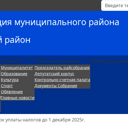
Поиск
ция муниципального района
й район
Новости
Районное собрание
Муниципальные
Муниципалитет
Председатель райсобрания
Образование
Депутатский корпус
Культура
Контрольно счетная палата
Спорт
Документы Собрания
Обявление
и
Главные новости
ок уплаты налогов до 1 декабря 2025г.