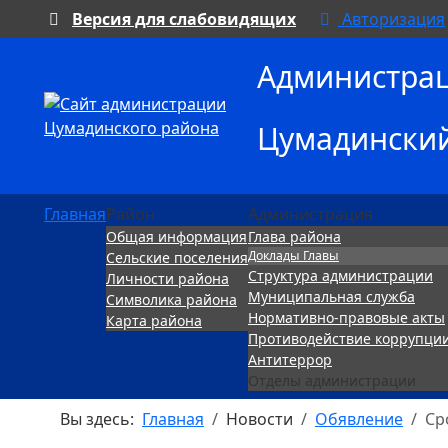
Версия для слабовидящих
Авторизация
Администра
Цумадински
Главная
Район
Администрация
Общая информация
Глава района
Доклады Главы
Сельские поселения
Структура администрации
Личности района
Муниципальная служба
Символика района
Нормативно-правовые акты
Карта района
Противодействие коррупци
Антитеррор
Отделы администрации
Вы здесь:
Главная
Новости
Обявление
Ср