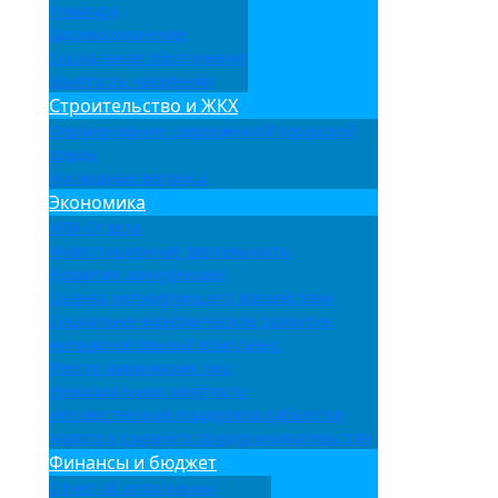
Культура
Здравоохранение
Социальное обеспечение
Занятость населения
Строительство и ЖКХ
Формирование современной городской
среды
Жилищные вопросы
Экономика
НПА Отдела
Инвестиционная деятельность
Развитие конкуренции
Оценка регулирующего воздействия
Социально-экономическое развитие
Антимонопольный комплаенс
Реестр физических лиц
Неформальная занятость
имущественная поддержка субъектов
малого и среднего предпринимательства
Финансы и бюджет
Отчет об исполнении