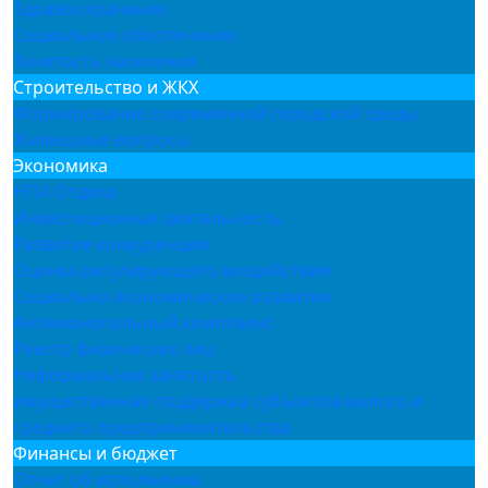
Здравоохранение
Социальное обеспечение
Занятость населения
Строительство и ЖКХ
Формирование современной городской среды
Жилищные вопросы
Экономика
НПА Отдела
Инвестиционная деятельность
Развитие конкуренции
Оценка регулирующего воздействия
Социально-экономическое развитие
Антимонопольный комплаенс
Реестр физических лиц
Неформальная занятость
имущественная поддержка субъектов малого и
среднего предпринимательства
Финансы и бюджет
Отчет об исполнении