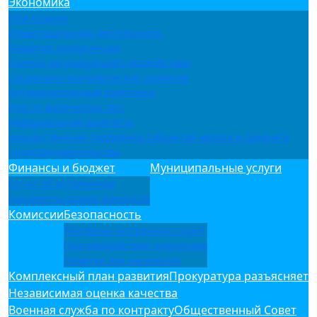
Экономика
НПА Отдела
Инвестиционная деятельность
Развитие конкуренции
Оценка регулирующего воздействия
Социально-экономическое развитие
Антимонопольный комплаенс
Реестр физических лиц
Неформальная занятость
имущественная поддержка субъектов малого и среднего
предпринимательства
Финансы и бюджет
Муниципальные услуги
Отчет об исполнении
Документы отдела финансов
Комиссии
Безопасность
Телефоны экстренных служб
Противодействие коррупции
Памятки для населения
Комплексный план развития
Прокуратура разъясняет
Независимая оценка качества
Военная служба по контракту
Общественный Совет